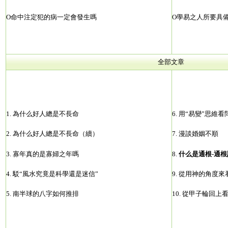
О
命中注定犯的病一定會發生嗎
О
學易之人所要具
全部文章
1.
為什么好人總是不長命
6.
用“易變”思維看
2.
為什么好人總是不長命（續）
7.
漫談婚姻不順
3.
寡年真的是寡婦之年嗎
8.
什么是通根-通根
4.
駁“風水究竟是科學還是迷信”
9.
從用神的角度來
5.
南半球的八字如何推排
10.
從甲子輪回上