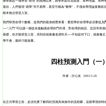
偉華掀起一場學習“命理”的熱潮以來，易學界如百花競放，各种理論、各种
過后，人們發現“易學”并不易學，甚至可稱為“難學”，不僅命學理論复雜
根本無法登堂入室。
我們研習命理十數載，從我們的親身經歷來看：要想學好命理學必須要從
入
──“入門”可以讓一個從未接触過命理的門外漢，對命理的術語、定語等有
基礎，你才能登堂入室，否則你就會像老虎吃天──不知從何下口，就會像丈
學不會，最終只能放棄。
四柱預測入門（一
作者：許心友 · 2003-5-28
在正式學習之前，必須先要了解四柱預測具体操作的流程圖，這樣學習的時