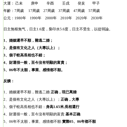
大運： 己未 庚申 辛酉 壬戌 癸亥 甲子
年齡：7周歲 17周歲 27周歲 37周歲 47周歲 57周歲
公元：1980年 1990年 2000年 2010年 2020年 2030年
日主無根無气，日主1.6度，梟印水5.6度，日主不受生，以從弱論。
1、婚姻遲早不順，難逃二婚；
2、是個有文化之人（大專以上）；
3、個子較高長相也不錯；
4、財運很一般，至今沒有明顯的富貴；
5、06年不太順，事業、感情都不順。
反饋：
1、婚姻遲早不順，難逃二婚:
正确，現已离婚
2、是個有文化之人（大專以上）；
正确，大專
3、個子較高長相也不錯：
身高
1.65
米
,
長相還行
4、財運很一般，至今沒有明顯的富貴:
基本正确
.
5、06年不太順，事業、感情都不順:
實際05、06年都不順