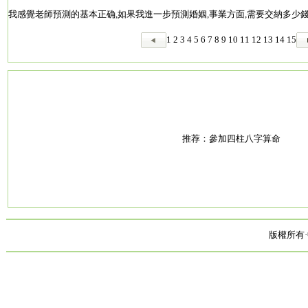
我感覺老師預測的基本正确,如果我進一步預測婚姻,事業方面,需要交納多少
1
2
3
4
5
6
7
8
9
10
11
12
13
14
15
推荐：
參加四柱八字算命
版權所有·中