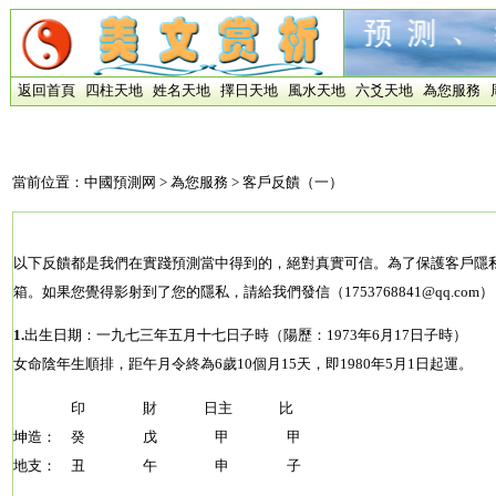
返回首頁
四柱天地
姓名天地
擇日天地
風水天地
六爻天地
為您服務
當前位置：
中國預測网
>
為您服務
> 客戶反饋（一）
以下反饋都是我們在實踐預測當中得到的，絕對真實可信。為了保護客戶隱
箱。如果您覺得影射到了您的隱私，請給我們發信（1753768841@qq.co
1.
出生日期：一九七三年五月十七日子時（陽歷：1973年6月17日子時）
女命陰年生順排，距午月令終為6歲10個月15天，即1980年5月1日起運。
印 財 日主 比
坤造： 癸 戊 甲 甲
地支： 丑 午 申 子