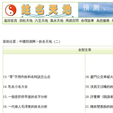
返回首頁
四柱天地
六爻天地
風水天地
周易百問
命理故事
為您服務
當前位置：
中國預測网
> 姓名天地（二）
全部文章
13.
“覃”字用作姓和名時該怎么念
18.
廈門公交車縱
14.
乳名小名大全
19.
演員王洁曦的
15.
一個患肝癌早逝的名字分析
20.
評董卿《朗讀
16.
一代偉人毛澤東的姓名分析
21.
陳姓雙胞胎的