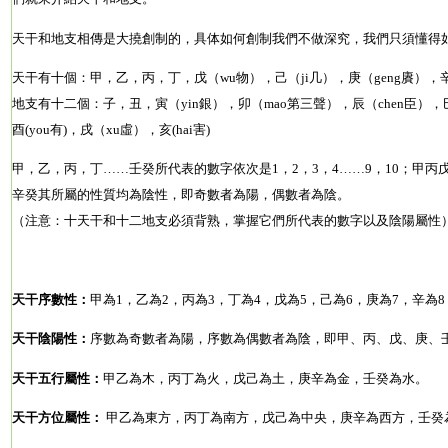
天干和地支相傳是大撓創制的，具体如何創制我們不做深究，我們只須懂得
天干有十個：甲，乙，丙，丁，戊（wu物），己（ji几），庚（geng賡），辛
地支有十二個：子，丑，寅（yin銀），卯（mao第三聲），辰（chen臣），巳
酉(you有)，戌（xu虛），亥(hai害)
甲，乙，丙，丁……壬癸所代表的數字依次是1，2，3，4……9，10；甲
辛癸其所屬的性質均為陰性，即奇數者為陽，偶數者為陰。
（注意：十天干和十二地支必須背熟，掌握它們所代表的數字以及陰陽屬性
天干序數性：
甲為1，乙為2，丙為3，丁為4，戊為5，己為6，庚為7，辛為8
天干陰陽性：
序數為奇數者為陽，序數為偶數者為陰，即甲、丙、戊、庚、
天干五行屬性：
甲乙為木，丙丁為火，戊己為土，庚辛為金，壬癸為水。
天干方位屬性：
甲乙為東方，丙丁為南方，戊己為中央，庚辛為西方，壬癸