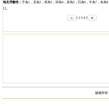
地支序數性：
子為1，丑為2，寅為3，卯為4，辰為5，巳為6，午為7，未為8
12。
1
2
3
4
5
版權所有·中