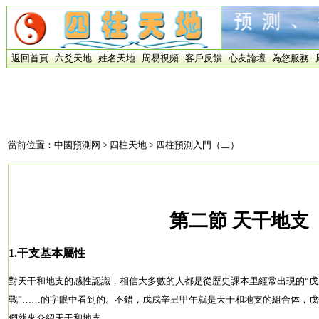
返回首頁
六爻天地
姓名天地
周易視頻
客戶反饋
心友論壇
為您服務
當前位置：
中國預測网
>
四柱天地
> 四柱預測入門（二）
第二節 天干地支
1.干支基本屬性
對天干和地支的感性認識，相信大多數的人都是從歷史課本里經常出現的“戊戌
戰”……的字眼中看到的。不錯，戊戌辛丑甲午就是天干和地支的組合体，戊
們就來介紹天干和地支。