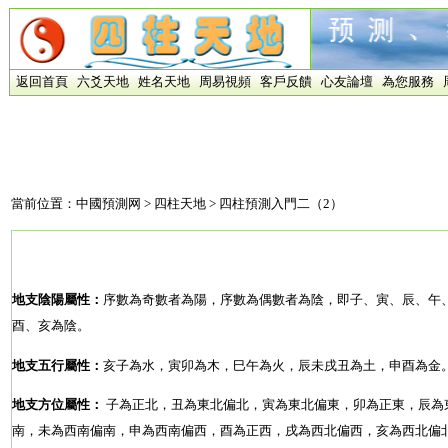
返回首頁
六爻天地
姓名天地
周易視頻
客戶反饋
心友論壇
為您服務
當前位置：
中國預測网
>
四柱天地
> 四柱預測入門二（2）
地支陰陽屬性：
序數為奇數者為陽，序數為偶數者為陰，即子、寅、辰、午
酉、亥為陰。
地支五行屬性：
亥子為水，寅卯為木，巳午為火，辰未戌丑為土，申酉為金
地支方位屬性：
子為正北，丑為東北偏北，寅為東北偏東，卯為正東，辰為
南，未為西南偏南，申為西南偏西，酉為正西，戌為西北偏西，亥為西北偏