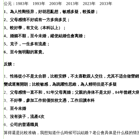
公元：1983年 1993年 2003年 2013年 2023年 2033年
1、為人性剛怪异，好胡思亂想，敏感多疑，較孤僻；
2、父母感情不好或有一方多病多災；
3、較好學，有文化（本科以上）；
4、婚姻不順，至今未婚，縱使結婚也會离婚；
5、克子，一生多有流產；
6、至今無明顯的富貴。
反饋：
1、
性格從小不是太合群，比較安靜，不太喜歡跟人交往，尤其不适合做營銷
變成逐漸開朗；比較敏感，為跳躍性思維，為人精明但是不多疑
2、
父母感情一直不和，92年父母离婚；父親的身体不是太好，04年曾經大
3、
不好學，參加工作前僅技校文憑，工作后讀本科
4、
至今未婚
5、
沒有孩子，流產4次
6、
公司的普通職員
算得還是比較准确，我想知道什么時候可以結婚？老公會具体是什么樣的情