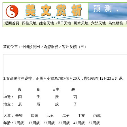
返回首頁
四柱天地
姓名天地
擇日天地
風水天地
六爻天地
為您服務
當前位置：
中國預測网
>
為您服務
> 客戶反饋（三）
3.
女命陽年生逆排，距辰月令始為7歲7個月26天，即1983年12月23日起運。
殺 食 日主 殺
坤造： 丙 壬 庚 丙
地支： 辰 辰 戌 子
大運： 辛卯 庚寅 己丑 戊子 丁亥 丙戌
年齡：7周歲 17周歲 27周歲 37周歲 47周歲 57周歲