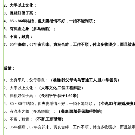
2、大學以上文化；
3、長相好個子高；
4、85～86年結婚，但夫妻感情不好，一婚不能到頭；
5、有流產之象（多為頭胎）；
6、不富，難貴；
7、05年傷病，07年亥卯未、寅亥合絆，工作不順，付出多收獲少，而且被
反饋：
1、出身平凡，父母善良；
（准确,我父母均為普通工人,且非常善良）
2、大學以上文化；
（大專文化,二個工程師証）
3、長相好個子高；
（長相平平,個子1.60米）
4、85～86年結婚，但夫妻感情不好，一婚不能到頭；
（准确,85年結婚,夫妻
5、有流產之象（多為頭胎）；
（准确,頭胎是保胎得到的）
6、不富，難貴；
（不富,工薪階層）
7、05年傷病，07年亥卯未、寅亥合絆，工作不順，付出多收獲少，而且被