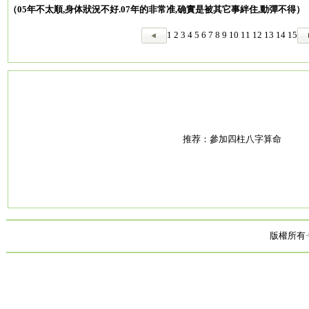
（05年不太順,身体狀況不好.07年的非常准,确實是被其它事絆住,動彈不得）
1
2
3
4
5
6
7
8
9
10
11
12
13
14
15
推荐：
參加四柱八字算命
版權所有·中