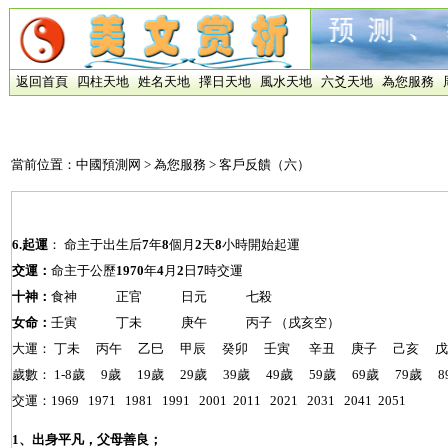
返回首頁
四柱天地
姓名天地
擇日天地
風水天地
六爻天地
為您服務
當前位置：
中國預測网
>
為您服務
> 客戶反饋（六）
6.
起運
： 命主于出生后
7
年
8
個月
2
天
8
小時開始起運
交運：
命主于公歷
1970
年
4
月
2
日
7
時交運
十神：
食神 正官 日元 七殺
女命：
壬寅 丁未 庚午 丙子 （戌亥空）
大運： 丁未 丙午 乙巳 甲辰 癸卯 壬寅 辛丑 庚子 己亥 
歲數： 1-8歲 9歲 19歲 29歲 39歲 49歲 59歲 69歲 79歲 
交運：1969 1971 1981 1991 2001 2011 2021 2031 2041 2051
1、出身平凡，父母善良；